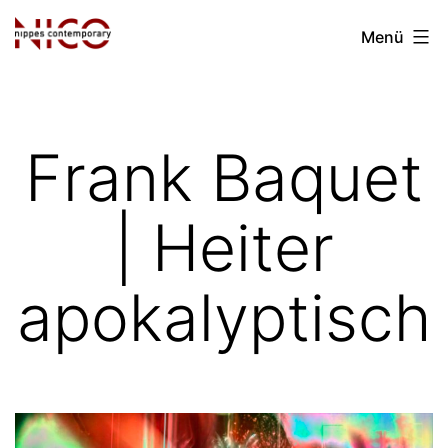
Zum
Nippes
Menü
Inhalt
Contemporary
springen
e.V.
Frank Baquet
| Heiter
apokalyptisch